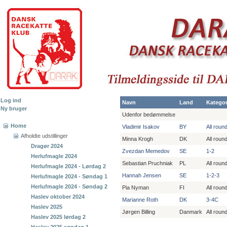
Log ind
Navn
Land
Kategor
Ny bruger
Udenfor bedømmelse
Home
Vladimir Isakov
BY
All roun
Afholdte udstillinger
Minna Krogh
DK
All roun
Dragør 2024
Zvezdan Memedov
SE
1-2
Herlufmagle 2024
Sebastian Pruchniak
PL
All roun
Herlufmagle 2024 - Lørdag 2
Hannah Jensen
SE
1-2-3
Herlufmagle 2024 - Søndag 1
Herlufmagle 2024 - Søndag 2
Pia Nyman
FI
All roun
Haslev oktober 2024
Marianne Roth
DK
3-4C
Haslev 2025
Jørgen Billing
Danmark
All roun
Haslev 2025 lørdag 2